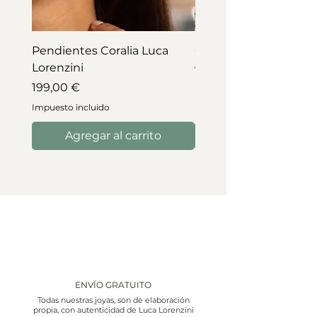
Pendientes Coralia Luca
Collar Coralia Luca Lo
Lorenzini
Precio
745,00 €
Precio
199,00 €
Impuesto incluido
Impuesto incluido
Agregar al carrito
ENVÍO GRATUITO
Todas nuestras joyas, son de elaboración
propia, con autenticidad de Luca Lorenzini