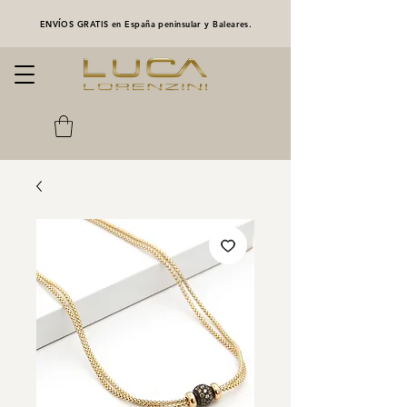
ENVÍOS GRATIS en España peninsular y Baleares.