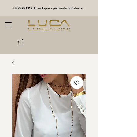
ENVÍOS GRATIS en España peninsular y Baleares.