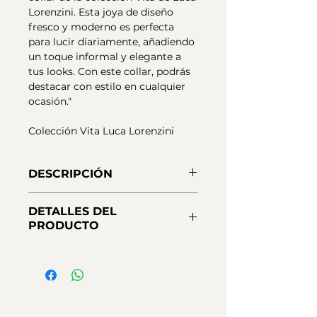
Lorenzini. Esta joya de diseño
fresco y moderno es perfecta
para lucir diariamente, añadiendo
un toque informal y elegante a
tus looks. Con este collar, podrás
destacar con estilo en cualquier
ocasión."
Colección Vita Luca Lorenzini
DESCRIPCIÓN
Collar Luca Lorenzini en Plata de
DETALLES DEL
primera ley 925 y baño de oro 18
PRODUCTO
kt. Realizado con cadena Rosario
de piedras Turmalinas
Metales:
Plata 925 de Primera
Naturales, elementos laterales en
Ley, Oro de 18 Kt
forma de onda de mar en Plata de
Medidas:
90 cm
ley dorada.​ Espesor de 3 micras
Cierre:
Mosquetón
de oro 18 kt. más protección
Piedras:
Turmalinas Naturales