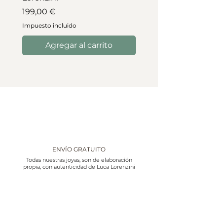
Precio
199,00 €
Impuesto incluido
Impuesto incluido
Agregar al carrito
ENVÍO GRATUITO
Todas nuestras joyas, son de elaboración
propia, con autenticidad de Luca Lorenzini