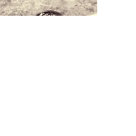
Contáctanos
+34 971 407 388
WhatsApp
info@lucalorenzini.com