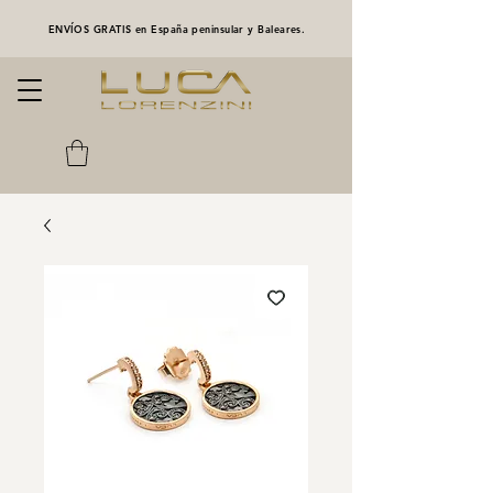
ENVÍOS GRATIS en España peninsular y Baleares.