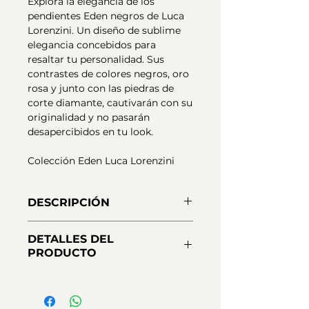
Explora la elegancia de los
pendientes Eden negros de Luca
Lorenzini. Un diseño de sublime
elegancia concebidos para
resaltar tu personalidad. Sus
contrastes de colores negros, oro
rosa y junto con las piedras de
corte diamante, cautivarán con su
originalidad y no pasarán
desapercibidos en tu look.
Colección Eden Luca Lorenzini
DESCRIPCIÓN
Pendientes en Plata 925 de
DETALLES DEL
primera Ley de Luca
PRODUCTO
Lorenzini con borde en Oro rosa
18 kt e interior en rodio negro
Material:
Plata 925 - Primera ley,
y circonitas blancas corte
Oro 18 kt, Rodio blanco
diamante engastadas a mano.
Piedras:
Circonita corte