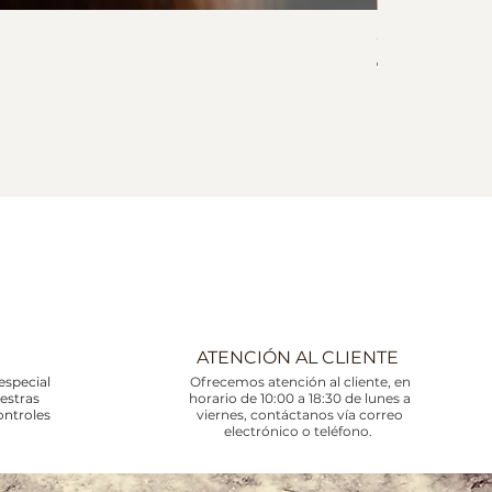
Collar Corali
Precio
745,00 €
Impuesto incluid
ATENCIÓN AL CLIENTE
especial
Ofrecemos atención al cliente, en
uestras
horario de 10:00 a 18:30 de lunes a
ontroles
viernes, contáctanos vía correo
electrónico o teléfono.