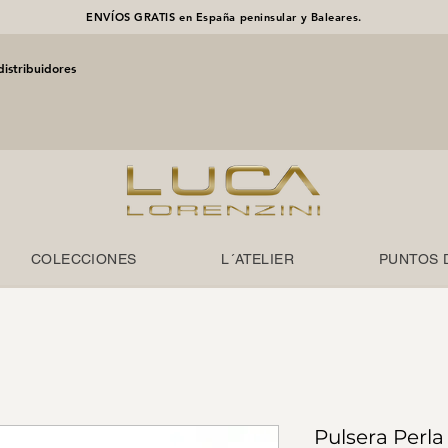
ENVÍOS GRATIS en España peninsular y Baleares.
distribuidores
COLECCIONES
L´ATELIER
PUNTOS 
Pulsera Perla