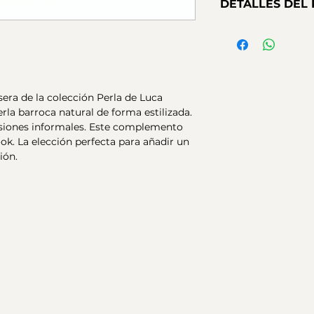
DETALLES DEL
plata 925 con baño 
de perla barroca na
Metales:
Plata 925
mosquetón con cad
Medidas:
17-21 cm
ajustable para un la
Cierre:
Mosquetón
y acabado con eleg
Piedras:
Perla Natu
dorada. Baño de or
barnizado final . E
era de la colección Perla de Luca
mayor durabilidad d
rla barroca natural de forma estilizada.
casiones informales. Este complemento
k. La elección perfecta para añadir un
ión.