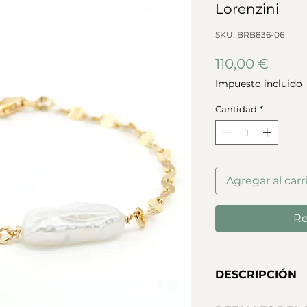
Lorenzini
SKU: BRB836-06
Preci
110,00 €
Impuesto incluido
Cantidad
*
Agregar al carr
Re
DESCRIPCIÓN
Pulsera de Luca Lo