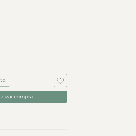
o
ito
alizar compra
renzini con cadena dorada de