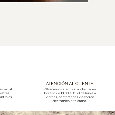
Collar Corali
Precio
745,00 €
Impuesto incluid
ATENCIÓN AL CLIENTE
especial
Ofrecemos atención al cliente, en
uestras
horario de 10:00 a 18:30 de lunes a
ontroles
viernes, contáctanos vía correo
electrónico o teléfono.