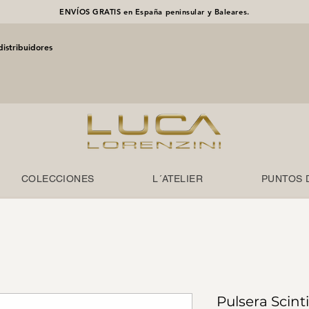
ENVÍOS GRATIS en España peninsular y Baleares.
distribuidores
COLECCIONES
L´ATELIER
PUNTOS 
Pulsera Scint