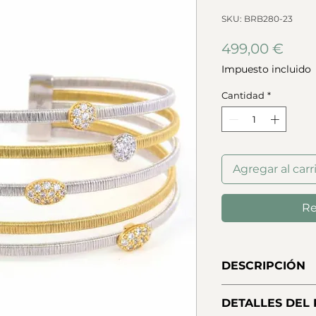
SKU: BRB280-23
Prec
499,00 €
Impuesto incluido
Cantidad
*
Agregar al carr
Re
DESCRIPCIÓN
Pulsera semirígida 
DETALLES DEL
plata blanca de pr