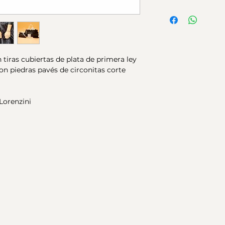
amarillo de 18K, d
Material:
Plata de 
circonitas corte d
Acabados:
Plata b
Colección Scintille
Piedras:
Pavés circ
Medida:
Talla únic
n tiras cubiertas de plata de primera ley
on piedras pavés de circonitas corte
Lorenzini