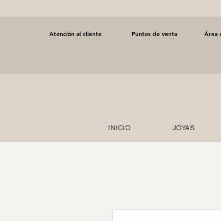
Atención al cliente
Puntos de venta
Área 
INICIO
JOYAS