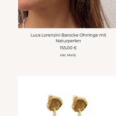
Luca Lorenzini Barocke Ohrringe mit
Naturperlen
Preis
155,00 €
inkl. MwSt.