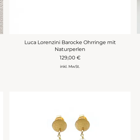
Luca Lorenzini Barocke Ohrringe mit
Naturperlen
Preis
129,00 €
inkl. MwSt.