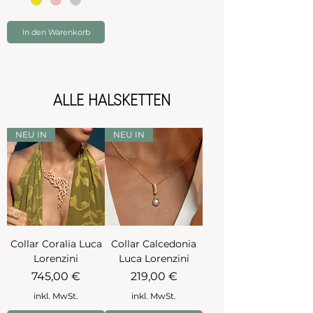
In den Warenkorb
ALLE HALSKETTEN
NEU IN
NEU IN
Collar Coralia Luca
Collar Calcedonia
Lorenzini
Luca Lorenzini
Preis
Preis
745,00 €
219,00 €
inkl. MwSt.
inkl. MwSt.