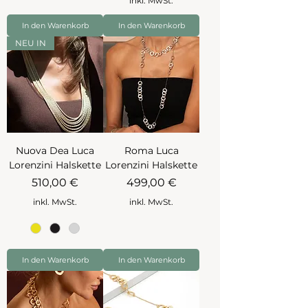
inkl. MwSt.
In den Warenkorb
In den Warenkorb
NEU IN
Nuova Dea Luca
Roma Luca
Lorenzini Halskette
Lorenzini Halskette
Preis
Preis
510,00 €
499,00 €
inkl. MwSt.
inkl. MwSt.
In den Warenkorb
In den Warenkorb