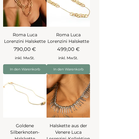
Roma Luca
Roma Luca
Lorenzini Halskette
Lorenzini Halskette
Preis
Preis
790,00 €
499,00 €
inkl. MwSt.
inkl. MwSt.
In den Warenkorb
In den Warenkorb
Goldene
Halskette aus der
Silberknoten-
Venere Luca
Halskette
Lorenzini-Kollektion