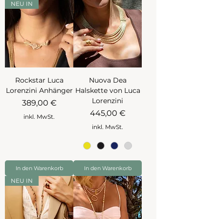
NEU IN
Rockstar Luca
Nuova Dea
Lorenzini Anhänger
Halskette von Luca
Lorenzini
Preis
389,00 €
Preis
445,00 €
inkl. MwSt.
inkl. MwSt.
In den Warenkorb
In den Warenkorb
NEU IN