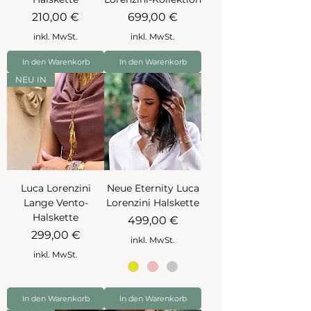
Preis
Preis
210,00 €
699,00 €
inkl. MwSt.
inkl. MwSt.
In den Warenkorb
In den Warenkorb
NEU IN
Luca Lorenzini
Neue Eternity Luca
Lange Vento-
Lorenzini Halskette
Halskette
Preis
499,00 €
Preis
299,00 €
inkl. MwSt.
inkl. MwSt.
In den Warenkorb
In den Warenkorb