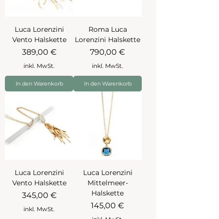
Luca Lorenzini
Roma Luca
Vento Halskette
Lorenzini Halskette
Preis
Preis
389,00 €
790,00 €
inkl. MwSt.
inkl. MwSt.
In den Warenkorb
In den Warenkorb
Luca Lorenzini
Luca Lorenzini
Vento Halskette
Mittelmeer-
Halskette
Preis
345,00 €
Preis
145,00 €
inkl. MwSt.