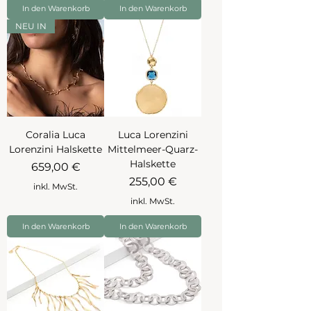
In den Warenkorb
In den Warenkorb
NEU IN
Coralia Luca
Luca Lorenzini
Lorenzini Halskette
Mittelmeer-Quarz-
Halskette
Preis
659,00 €
Preis
255,00 €
inkl. MwSt.
inkl. MwSt.
In den Warenkorb
In den Warenkorb