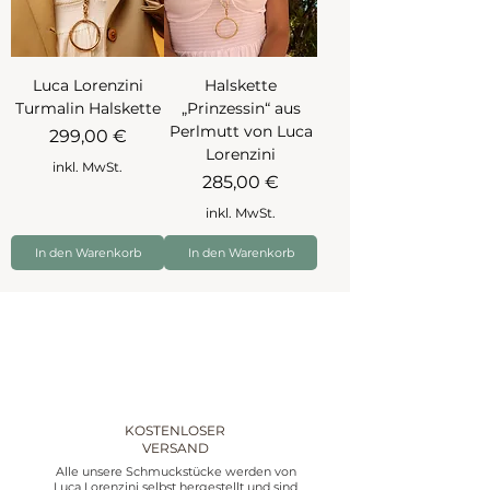
Luca Lorenzini
Halskette
Turmalin Halskette
„Prinzessin“ aus
Perlmutt von Luca
Preis
299,00 €
Lorenzini
inkl. MwSt.
Preis
285,00 €
inkl. MwSt.
In den Warenkorb
In den Warenkorb
KOSTENLOSER
VERSAND
Alle unsere Schmuckstücke werden von
Luca Lorenzini selbst hergestellt und sind