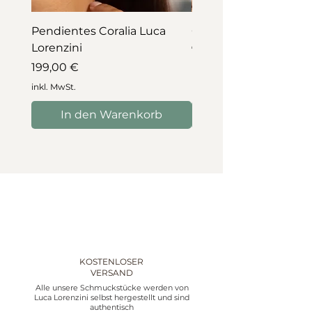
Pendientes Coralia Luca
Collar Coralia Luca Lo
Lorenzini
Preis
745,00 €
Preis
199,00 €
inkl. MwSt.
inkl. MwSt.
In den Warenkorb
In den Warenko
KOSTENLOSER
VERSAND
Alle unsere Schmuckstücke werden von
Luca Lorenzini selbst hergestellt und sind
authentisch