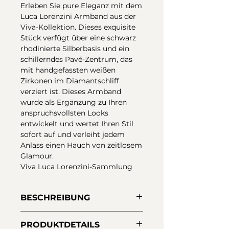
Erleben Sie pure Eleganz mit dem
Luca Lorenzini Armband aus der
Viva-Kollektion. Dieses exquisite
Stück verfügt über eine schwarz
rhodinierte Silberbasis und ein
schillerndes Pavé-Zentrum, das
mit handgefassten weißen
Zirkonen im Diamantschliff
verziert ist. Dieses Armband
wurde als Ergänzung zu Ihren
anspruchsvollsten Looks
entwickelt und wertet Ihren Stil
sofort auf und verleiht jedem
Anlass einen Hauch von zeitlosem
Glamour.
Viva Luca Lorenzini-Sammlung
BESCHREIBUNG
Armband aus 925er Sterlingsilber
PRODUKTDETAILS
mit schwarzer Rhodinierung.