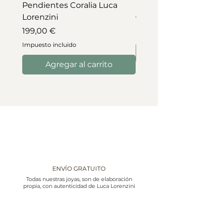
Pendientes Coralia Luca
Collar Coralia Luca Lo
Lorenzini
Precio
745,00 €
Precio
199,00 €
Impuesto incluido
Impuesto incluido
Agregar al carrito
ENVÍO GRATUITO
Todas nuestras joyas, son de elaboración
propia, con autenticidad de Luca Lorenzini