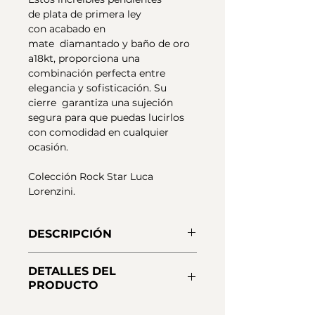
de plata de primera ley
con acabado en
mate diamantado y baño de oro
a18kt, proporciona una
combinación perfecta entre
elegancia y sofisticación. Su
cierre garantiza una sujeción
segura para que puedas lucirlos
con comodidad en cualquier
ocasión.
Colección Rock Star Luca
Lorenzini.
DESCRIPCIÓN
Pendientes de plata con baño de
DETALLES DEL
oro 18 kt y proteccion nano
PRODUCTO
barnizado acabado
mate dimantado y cierre presión.
Material:
Plata 925 - Primera Ley