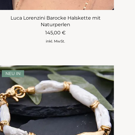
Luca Lorenzini Barocke Halskette mit
Naturperlen
Preis
145,00 €
inkl. MwSt.
NEU IN