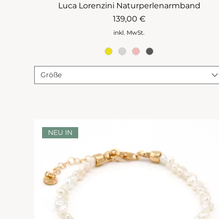
Luca Lorenzini Naturperlenarmband
Preis
139,00 €
inkl. MwSt.
Größe
NEU IN