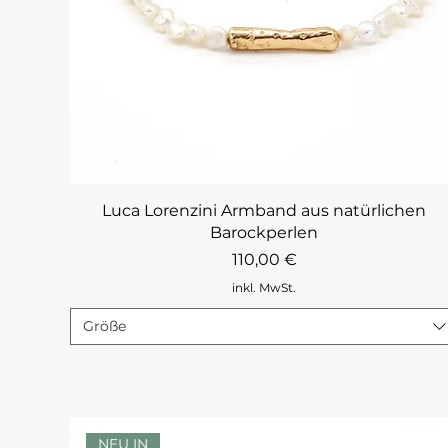
Luca Lorenzini Armband aus natürlichen
Barockperlen
Preis
110,00 €
inkl. MwSt.
Größe
NEU IN