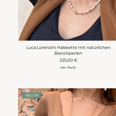
Luca Lorenzini Halskette mit natürlichen
Barockperlen
Preis
225,00 €
inkl. MwSt.
NEU IN